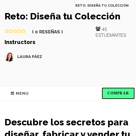
HOME
CURSO
EMPRENDIMIENTO
RETO: DISEÑA TU COLECCIÓN
Reto: Diseña tu Colección
45
( 0 RESEÑAS )
ESTUDIANTES
Instructors
LAURA PÁEZ
MENU
Descubre los secretos para
diseñar, fabricar y vender tu