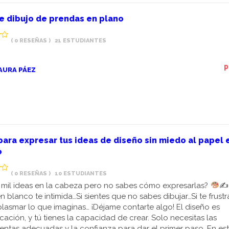
e dibujo de prendas en plano
( 0 RESEÑAS )
21 ESTUDIANTES
P
AURA PÁEZ
 para expresar tus ideas de diseño sin miedo al papel 
o
( 0 RESEÑAS )
10 ESTUDIANTES
 mil ideas en la cabeza pero no sabes cómo expresarlas?
✍
n blanco te intimida…Si sientes que no sabes dibujar…Si te frust
lasmar lo que imaginas… ¡Déjame contarte algo! El diseño es
ación, y tú tienes la capacidad de crear. Solo necesitas las
entas adecuadas y la confianza para dar el primer paso. En es