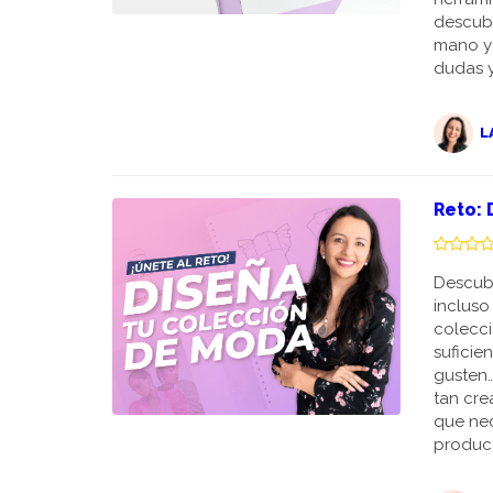
descubr
mano y
dudas y
L
Reto: 
Descubr
incluso
colecci
suficie
gusten…
tan cre
que nec
producc