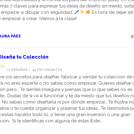
irás 7 claves para expresar tus ideas de diseño sin miedo, solta
 empezar a dibujar con seguridad.
Es hora de dejar atr
 empezar a crear. ¡Vamos a la clase!
AURA PÁEZ
P
Diseña tu Colección
( 0 RESEÑAS )
45 ESTUDIANTES
e los secretos para diseñar, fabricar y vender tu colección de
 si no eres experta o no sabes cómo empezar. Quieres diseñar
ón pero… Te sientes insegura y piensas que lo que sabes no es
nte… Dudas de si va a funcionar y te da miedo que tus diseños 
 ​No sabes cómo diseñarla ni por dónde empezar… ​Te frustra no
ativa o te cuesta organizar y plasmar tus ideas… ​Te desmotiva 
esitas hacerlo todo tú, o tener una gran inversión o una gran
ión… Si te identificas con alguna de estas ¡Este…