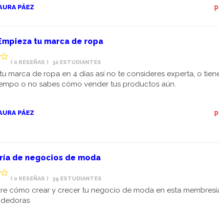
AURA PÁEZ
P
Empieza tu marca de ropa
( 0 RESEÑAS )
32 ESTUDIANTES
tu marca de ropa en 4 días así no te consideres experta, o tien
iempo o no sabes cómo vender tus productos aún.
AURA PÁEZ
P
ría de negocios de moda
( 0 RESEÑAS )
39 ESTUDIANTES
re cómo crear y crecer tu negocio de moda en esta membresí
dedoras