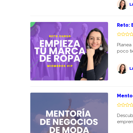
L
Reto: 
Planea 
poco t
L
Mento
Descub
empren