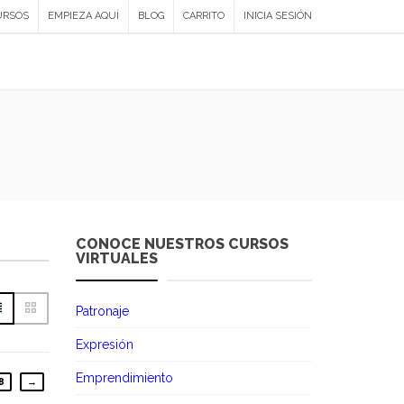
URSOS
EMPIEZA AQUÍ
BLOG
CARRITO
INICIA SESIÓN
nel
CONOCE NUESTROS CURSOS
VIRTUALES
Patronaje
Expresión
Emprendimiento
8
→