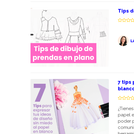
Tips d
L
7 tips
blanc
¿Tienes
papel e
poder p
comunic
herrami