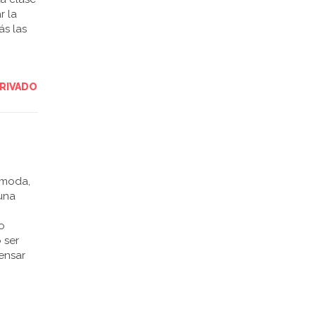
r la
ás las
RIVADO
 moda,
 una
no
 ser
pensar